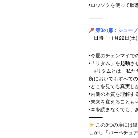
•ロウソクを使って瞑
⸻
第3の扉：シュー
日時：11月22日(土)
•今夏のチェンマイで
•「リタム」を起動さ
※リタムとは、私た
所においてもすべての
•どこを見ても真実し
•内側の本質を理解す
•未来を変えることも
•本を読まなくても、
⸻
この3つの扉には
しかし「パーペチュア