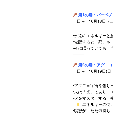
第1の扉：パーペ
日時：10月18日（土
•永遠のエネルギーと
•覚醒すると「死」や
•夜に眠っていても、
⸻
第2の扉：アグニ
日時：10月19日(日)
•アグニ＝宇宙を創り
•火は「光」であり「
•火をマスターする＝
エネルギーの使
•瞑想が「ただ気持ち