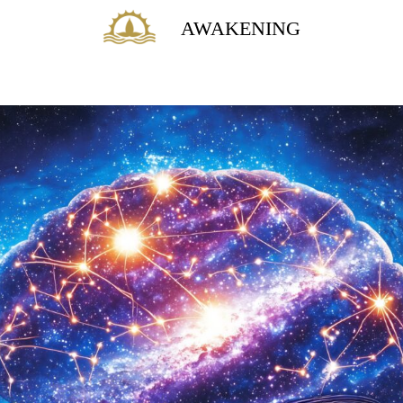
AWAKENING
価
格
:
30,000
45,000