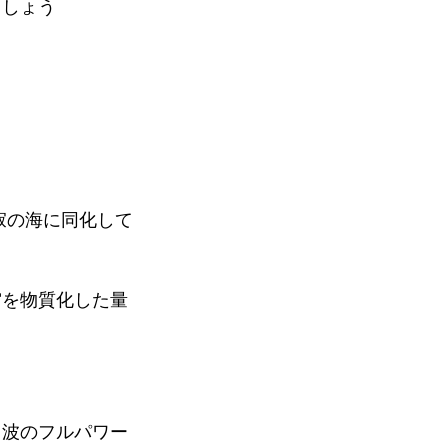
ましょう
寂の海に同化して
宙を物質化した量
、波のフルパワー