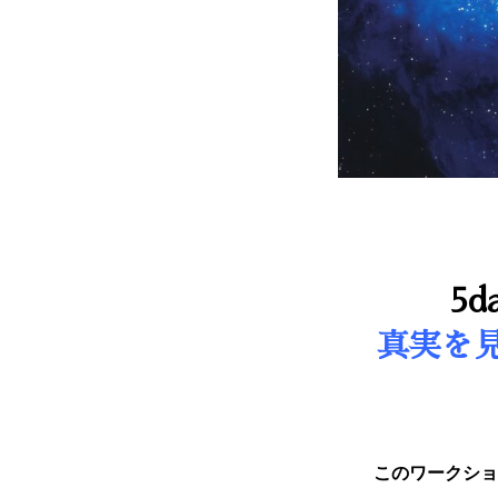
5
真実を
このワークショ