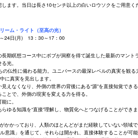
想します。当日は長さ10センチ以上の白いロウソクをご用意く
プリーム・ライト（至高の光）
～24日(月) 13：30～17：00
の長期瞑想コース中にボブが洞察を得て誕生した最新のマント
せる光。
ちの仏性に備わる能力。ユニバースの最深レベルの真実を観る
中に真実を見出します。
か見えなくなり、外側の世界の背後にある“源”を直接知覚でき
ることで、外側の現実を変える力を得る。
可能に。
あらゆる知識を“直接”理解し、物質化へとつなげることができ
鍵がかかっており、人類のほとんどがまだ経験していない領域で
ル意識」を通じて、それらは開かれ、直接体験することが可能